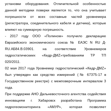
установки оборудования. Отличительной особенностью
данной методики поверки является то, что она учитывает
погрешности от всех составные частей уровнемера
(регистратора, соединительного кабеля и датчика), которые
влияют на суммарную погрешность.
- 2017 году ООО «Полином» получило декларацию
Евразийского экономического союза № ЕАЭС N RU Д-
RU.АБ84.В.03901. на соответствие Уровнемеров
гидростатическиих «Кедр-ДМZ»требованиям ТР ТП
020/2011.
02 мая 2017 года Уровнемер гидростатический «Кедр-ДМZ»
был утвержден как средство измерений (№ 67375-17 в
Государственном реестре) с межповерочным интервалом 3
года.
При поддержке АНО Дальневосточного агентства содействия
инновациям г. Хабаровск разработанa Программа
гидрогеомониторинга «АМУР», которая позволяет